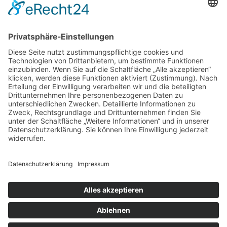
Kontakt
Telefon: 0361 6019070
E-Mail: info@augustiner-erfurt.de
Webdesign & SEO
schneider.media
Impressum
Datenschutz
Cookie-Einstellungen
Geschäftspartner
Anfahrt