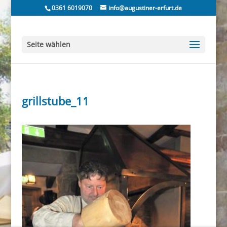
0361 6019070
info@augustiner-erfurt.de
Seite wählen
grillstube_11