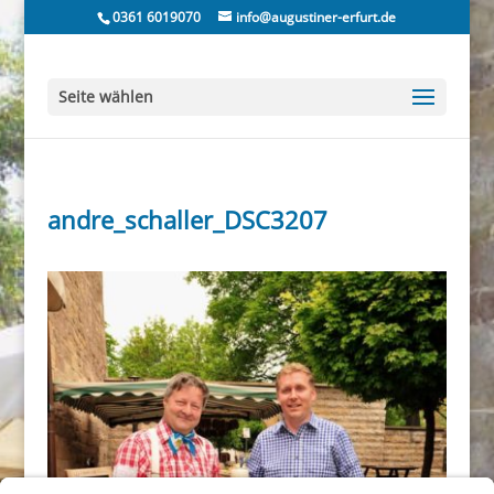
0361 6019070
info@augustiner-erfurt.de
Seite wählen
andre_schaller_DSC3207