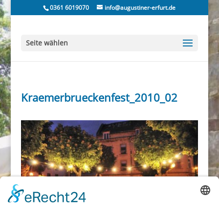
0361 6019070
info@augustiner-erfurt.de
Seite wählen
Kraemerbrueckenfest_2010_02